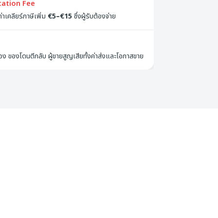
ntation Fee
าเคลียร์ภาษีเพิ่ม
€5–€15
ซึ่งผู้รับต้องจ่าย
อง ของโดนตีกลับ ผู้ขายสูญเสียทั้งค่าส่งและโอกาสขาย