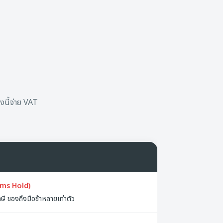
นี้จ่าย VAT
oms Hold)
าษี ของถึงมือช้าหลายเท่าตัว