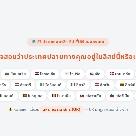
27 ประเทศสมาชิก EU ที่ได้รับผลกระทบ
จสอบว่าประเทศปลายทางคุณอยู่ในลิสต์นี้หรือเ
บัลแกเรีย
โครเอเชีย
ไซปรัส
เช็ก
เดนมาร์ก
กรีซ
ฮังการี
ไอร์แลนด์
อิตาลี
ลัตเวีย
ลิทวัเน
โปแลนด์
โปรตุเกส
โรมาเนีย
สโลวาเกีย
สโลวีเนีย
หมายเหตุ: ไม่รวม
สหราชอาณาจักร (UK)
— UK มีกฎภาษีแยกต่างหาก