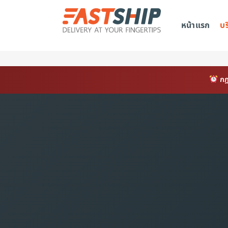
หน้าแรก
บ
กฎ