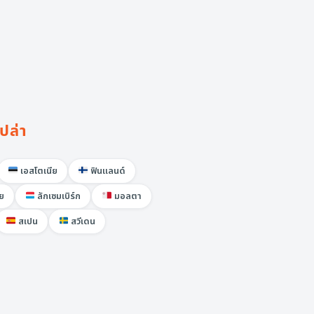
ปล่า
เอสโตเนีย
ฟินแลนด์
ีย
ลักเซมเบิร์ก
มอลตา
สเปน
สวีเดน