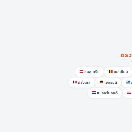
ตรว
ออสเตรีย
เบลเยียม
ฝรั่งเศส
เยอรมนี
เนเธอร์แลนด์