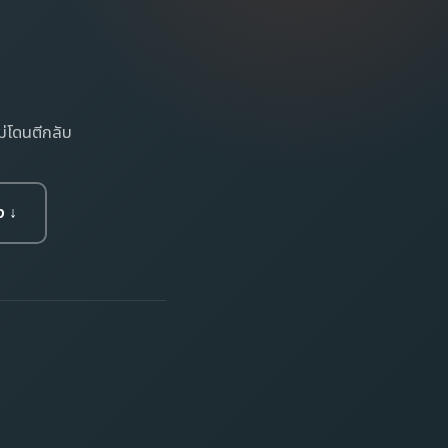
ม่โดนตีกลับ
ง ↓