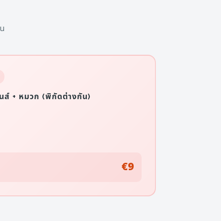
้น
นส์ + หมวก (พิกัดต่างกัน)
€9