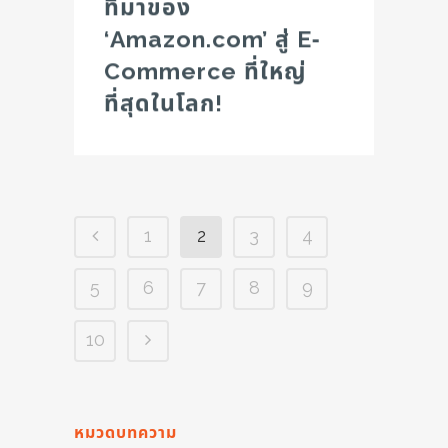
ที่มาของ
‘Amazon.com’ สู่ E-
Commerce ที่ใหญ่
ที่สุดในโลก!
1
2
3
4
5
6
7
8
9
10
หมวดบทความ