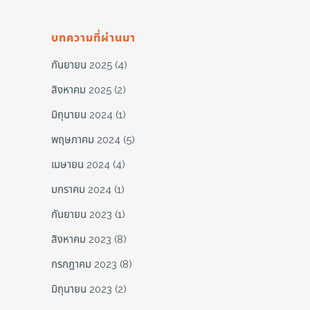
บทความที่ผ่านมา
กันยายน 2025
(4)
สิงหาคม 2025
(2)
มิถุนายน 2024
(1)
พฤษภาคม 2024
(5)
เมษายน 2024
(4)
มกราคม 2024
(1)
กันยายน 2023
(1)
สิงหาคม 2023
(8)
กรกฎาคม 2023
(8)
มิถุนายน 2023
(2)