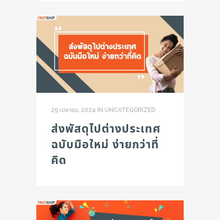
29 เมษายน, 2024
IN
UNCATEGORIZED
ส่งพัสดุไปต่างประเทศ
ฉบับมือใหม่ ง่ายกว่าที่
คิด