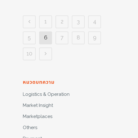
1
2
3
4
5
6
7
8
9
10
หมวดบทความ
Logistics & Operation
Market Insight
Marketplaces
Others