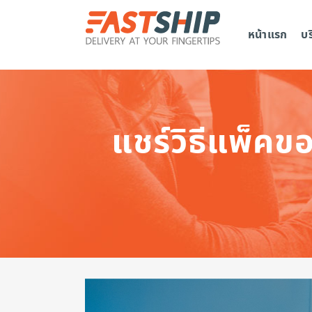
หน้าแรก
บ
แชร์วิธีแพ็คข