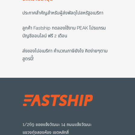
ประกาศสำคัญสำหรับผู้ส่งพัสดุไปสหรัฐอเมริกา
ลูกค้า Fastship ทดลองใช้งาน PEAK โปรแกรม
บัญชีออนไลน์ ฟรี 2 เดือน
ส่งของไปอเมริกา คำนวณภาษียังไง คิดง่ายๆตาม
สูตรนี้!
1/269 ซอยแจ้งวัฒนะ 14 ถนนแจ้งวัฒนะ
แขวงทุ่งสองห้อง เขตหลักสี่